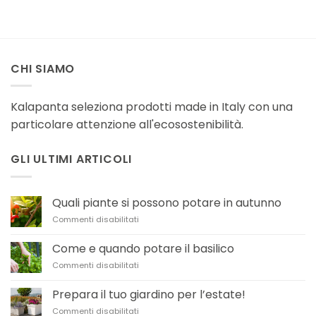
CHI SIAMO
Kalapanta seleziona prodotti made in Italy con una
particolare attenzione all'ecosostenibilità.
GLI ULTIMI ARTICOLI
Quali piante si possono potare in autunno
su
Commenti disabilitati
Quali
piante
Come e quando potare il basilico
si
su
Commenti disabilitati
possono
Come
potare
e
in
Prepara il tuo giardino per l’estate!
quando
autunno
su
Commenti disabilitati
potare