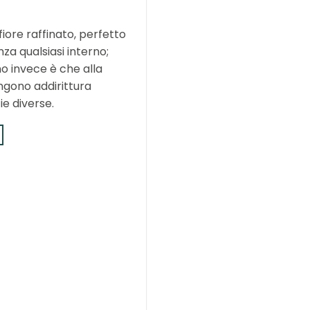
iore raffinato, perfetto
a qualsiasi interno;
no invece è che alla
ngono addirittura
ie diverse.