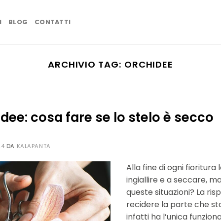
I
BLOG
CONTATTI
ARCHIVIO TAG:
ORCHIDEE
dee: cosa fare se lo stelo è secco
24
DA
KALAPANTA
Alla fine di ogni fioritura 
ingiallire e a seccare, m
queste situazioni? La ri
recidere la parte che st
infatti ha l’unica funziona