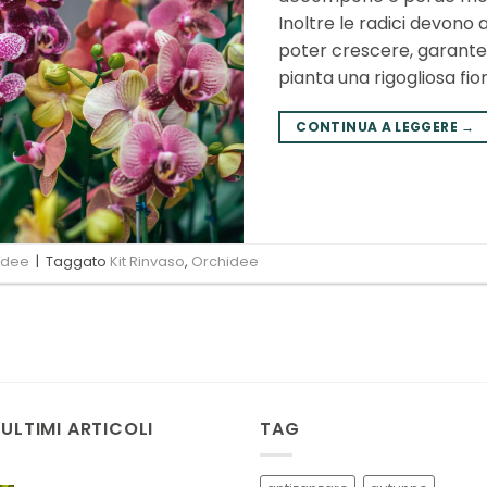
Inoltre le radici devono 
poter crescere, garante
pianta una rigogliosa fior
CONTINUA A LEGGERE
→
idee
|
Taggato
Kit Rinvaso
,
Orchidee
 ULTIMI ARTICOLI
TAG