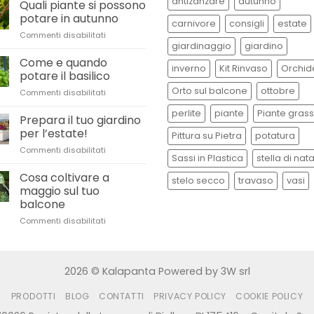
antizanzare
autunno
Quali piante si possono
potare in autunno
carnivore
consigli
estate
su
Commenti disabilitati
giardinaggio
giardino
Quali
piante
Come e quando
inverno
Kit Rinvaso
Orchid
si
potare il basilico
possono
Orto sul balcone
ottobre
su
Commenti disabilitati
potare
Come
in
perlite
piante
Piante gras
e
Prepara il tuo giardino
autunno
quando
per l’estate!
Pittura su Pietra
potatura
potare
su
Commenti disabilitati
il
Sassi in Plastica
stella di nat
Prepara
basilico
il
Cosa coltivare a
stelo secco
travaso
vasi
tuo
maggio sul tuo
giardino
balcone
per
su
Commenti disabilitati
l’estate!
Cosa
coltivare
a
maggio
2026 © Kalapanta Powered by 3W srl
sul
tuo
PRODOTTI
BLOG
CONTATTI
PRIVACY POLICY
COOKIE POLICY
balcone