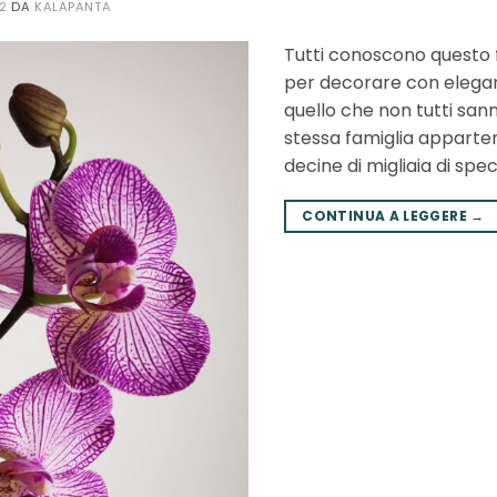
22
DA
KALAPANTA
Tutti conoscono questo f
per decorare con eleganz
quello che non tutti san
stessa famiglia apparte
decine di migliaia di spec
CONTINUA A LEGGERE
→