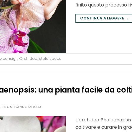
finito questo processo ris
CONTINUA A LEGGERE
→
to
consigli
,
Orchidee
,
stelo secco
enopsis: una pianta facile da colt
23
DA
SUSANNA MOSCA
L’orchidea Phalaenopsis 
coltivare e curare in gra