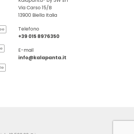
Kalapanta® by 3W srl
Via Carso 15/B
13900 Biella Italia
Telefono
ee
+39 015 8976350
se
E-mail
info@kalapanta.it
ale