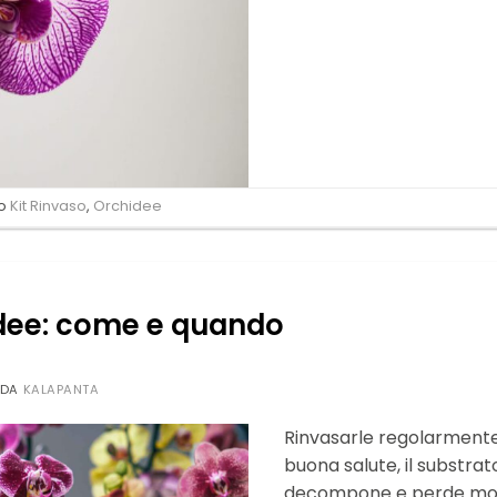
to
Kit Rinvaso
,
Orchidee
dee: come e quando
DA
KALAPANTA
Rinvasarle regolarmente
buona salute, il substrato
decompone e perde molti