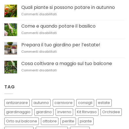
Quali piante si possono potare in autunno
su
Commenti disabilitati
Quali
piante
Come e quando potare il basilico
si
su
Commenti disabilitati
possono
Come
potare
e
in
Prepara il tuo giardino per l’estate!
quando
autunno
su
Commenti disabilitati
potare
Prepara
il
il
basilico
Cosa coltivare a maggio sul tuo balcone
tuo
su
Commenti disabilitati
giardino
Cosa
per
coltivare
l’estate!
a
TAG
maggio
sul
tuo
antizanzare
autunno
carnivore
consigli
estate
balcone
giardinaggio
giardino
inverno
Kit Rinvaso
Orchidee
Orto sul balcone
ottobre
perlite
piante