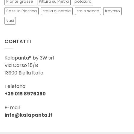
Piante grasse
Pittura su Pietra
potatura
Sassi in Plastica
stella di natale
stelo secco
travaso
vasi
CONTATTI
Kalapanta® by 3W srl
Via Carso 15/B
13900 Biella Italia
Telefono
+39 015 8976350
E-mail
info@kalapanta.it