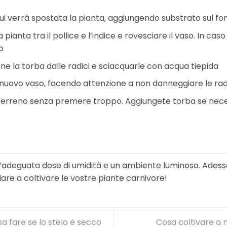
cui verrà spostata la pianta, aggiungendo substrato sul fo
 pianta tra il pollice e l’indice e rovesciare il vaso. In caso 
o
ne la torba dalle radici e sciacquarle con acqua tiepida
l nuovo vaso, facendo attenzione a non danneggiare le rad
terreno senza premere troppo. Aggiungete torba se nece
’adeguata dose di umidità e un ambiente luminoso. Adesso
iziare a coltivare le vostre piante carnivore!
a fare se lo stelo è secco
Cosa coltivare a 