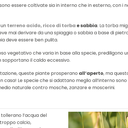
ono essere coltivate sia in interno che in esterno, con i no
 un
terreno acido, ricco di torba
e sabbia
. La torba mig
ve mai derivare da una spiaggia o sabbia a base di pietra
bbia deve essere ben pulita.
so vegetativo che varia in base alla specie, prediligono 
n sopportano il caldo eccessivo.
entazione, queste piante prosperano
all’aperto
, ma quest
in casa!
Le specie che si adattano meglio all’interno sono
medio naturale contro mosche, zanzare e moscerini.
 tollerano l’acqua del
troppo calcio,