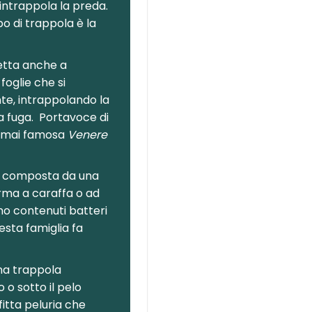
intrappola la preda.
o di trappola è la
etta anche a
foglie che si
e, intrappolando la
 fuga. Portavoce di
ormai famosa
Venere
 è composta da una
orma a caraffa o ad
no contenuti batteri
uesta famiglia fa
na trappola
 o sotto il pelo
fitta peluria che