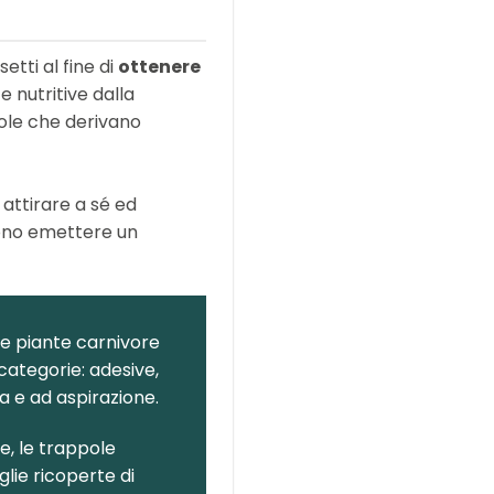
tti al fine di
ottenere
e nutritive dalla
pole che derivano
attirare a sé ed
cono emettere un
le piante carnivore
categorie: adesive,
sa e ad aspirazione.
, le trappole
glie ricoperte di