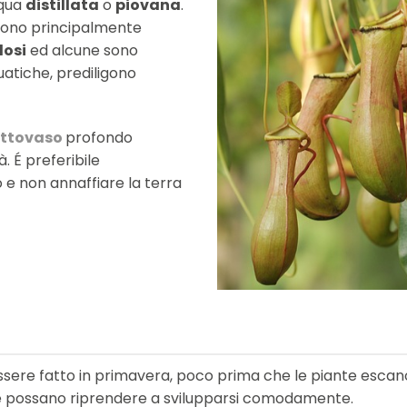
cqua
distillata
o
piovana
.
 sono principalmente
dosi
ed alcune sono
atiche, prediligono
ttovaso
profondo
. É preferibile
 e non annaffiare la terra
ssere fatto in primavera, poco prima che le piante escano
e possano riprendere a svilupparsi comodamente.