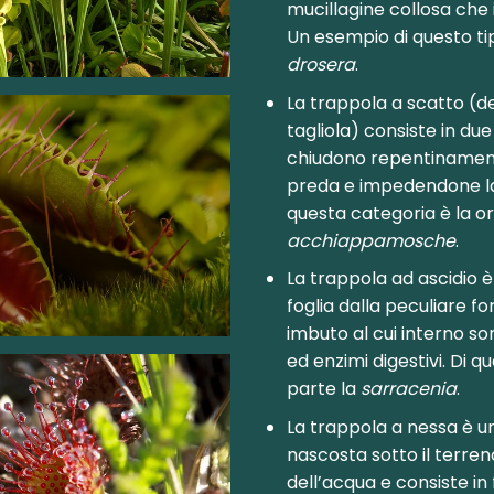
mucillagine collosa che 
Un esempio di questo tip
drosera
.
La trappola a scatto (d
tagliola) consiste in due 
chiudono repentinament
preda e impedendone la
questa categoria è la 
acchiappamosche
.
La trappola ad ascidio
foglia dalla peculiare f
imbuto al cui interno so
ed enzimi digestivi. Di q
parte la
sarracenia
.
La trappola a nessa è u
nascosta sotto il terreno
dell’acqua e consiste in 