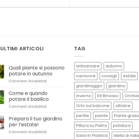
 ULTIMI ARTICOLI
TAG
antizanzare
autunno
Quali piante si possono
potare in autunno
carnivore
consigli
estate
su
Commenti disabilitati
giardinaggio
giardino
Quali
piante
Come e quando
inverno
Kit Rinvaso
Orchid
si
potare il basilico
possono
Orto sul balcone
ottobre
su
Commenti disabilitati
potare
Come
in
perlite
piante
Piante gras
e
Prepara il tuo giardino
autunno
quando
per l’estate!
Pittura su Pietra
potatura
potare
su
Commenti disabilitati
il
Sassi in Plastica
stella di nat
Prepara
basilico