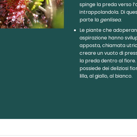
spinge la preda verso l
intrappolandola. Di que
parte la
genlisea
.
Le piante che adoperan
aspirazione hanno svilu
apposta, chiamata utrico
creare un vuoto di press
la preda dentro al fiore. 
possiede dei deliziosi fio
lilla, al giallo, al bianco.