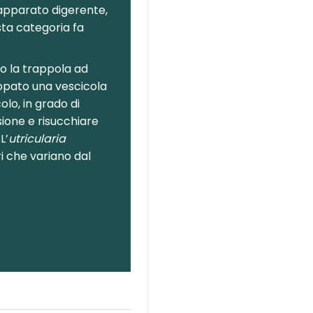
’apparato digerente,
sta categoria fa
o la trappola ad
ppato una vescicola
lo, in grado di
ione e risucchiare
L’
utricularia
ri che variano dal