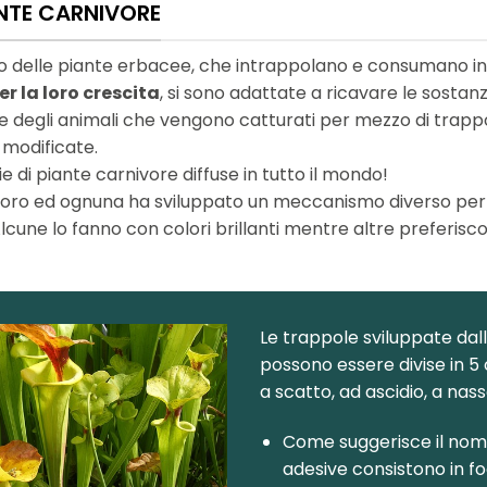
NTE CARNIVORE
o delle piante erbacee, che intrappolano e consumano inse
er la loro crescita
, si sono adattate a ricavare le sostanz
ne degli animali che vengono catturati per mezzo di trap
 modificate.
e di piante carnivore diffuse in tutto il mondo!
loro ed ognuna ha sviluppato un meccanismo diverso per 
Alcune lo fanno con colori brillanti mentre altre preferis
Le trappole sviluppate dal
possono essere divise in 5 
a scatto, ad ascidio, a nas
Come suggerisce il nome
adesive consistono in fo