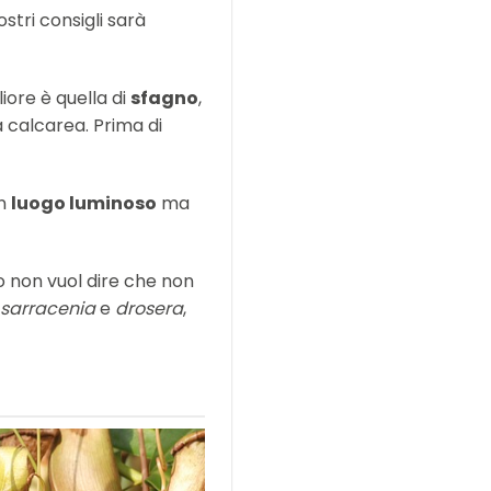
stri consigli sarà
liore è quella di
sfagno
,
 calcarea. Prima di
un
luogo luminoso
ma
o non vuol dire che non
sarracenia
e
drosera
,