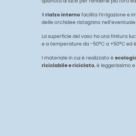
quantità di luce per renderle più forti ed
Il
rialzo interno
facilita l’irrigazione
e im
delle orchidee ristagnino nell’eventual
La superficie del vaso ha una finitura lu
e a temperature da -50°C a +50°C ed è 
l materiale in cui è realizzato è
ecologic
riciclabile e riciclato
, è leggerissimo e 