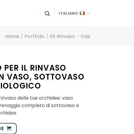
ITALIANO
Home
/
Portfolio
/
Kit Rinvaso
-
Vasi
 PER IL RINVASO
N VASO, SOTTOVASO
BIOLOGICO
 rinvaso delle tue orchidee: vaso
drenaggio completo di sottovaso e
rchidee.
ME