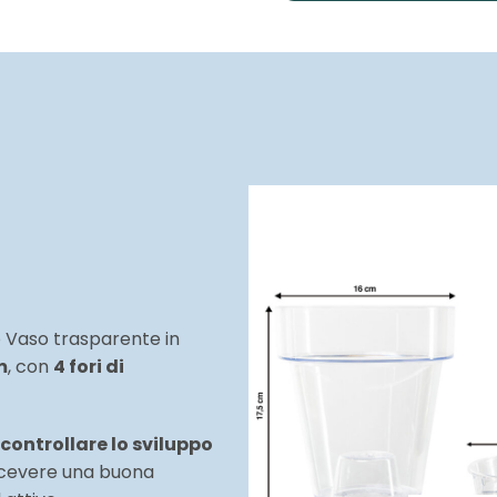
o
Vaso trasparente
in
m
, con
4 fori di
controllare lo sviluppo
ricevere una buona