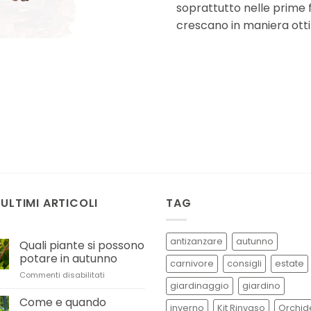
soprattutto nelle prime f
crescano in maniera ott
 ULTIMI ARTICOLI
TAG
antizanzare
autunno
Quali piante si possono
potare in autunno
carnivore
consigli
estate
su
Commenti disabilitati
giardinaggio
giardino
Quali
piante
Come e quando
inverno
Kit Rinvaso
Orchid
si